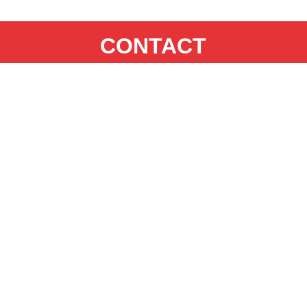
CONTACT
富士通オープンカレッジ武蔵小杉校
044-739-3570
mail
お問い合わせフォーム
arrow_forward_ios
武蔵小杉校について
arrow_forward_ios
個人情報保護方針
arrow_forward_ios
リンク
arrow_forward_ios
サイトマップ