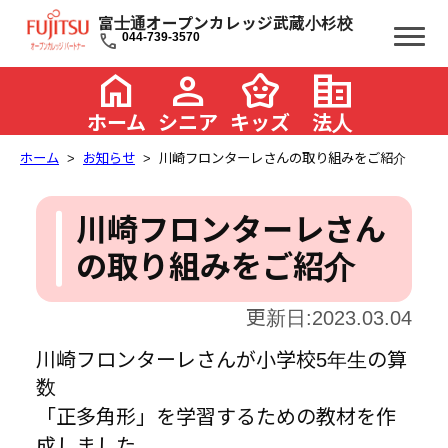
富士通オープンカレッジ武蔵小杉校
call
044-739-3570
home
person
family_star
corporate_fare
ホーム
シニア
キッズ
法人
ホーム
お知らせ
川崎フロンターレさんの取り組みをご紹介
川崎フロンターレさん
の取り組みをご紹介
更新日:2023.03.04
川崎フロンターレさんが小学校5年生の算
数
「正多角形」を学習するための教材を作
成しました。