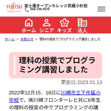
富士通オープンカレッジ武蔵小杉校
call
044-739-3570
home
person
family_star
corporate_fare
ホーム
シニア
キッズ
法人
ホーム
お知らせ
理科の授業でプログラミング講習しました
理科の授業でプログラ
ミング講習しました
更新日:2023.01.13
2022年12月15、16日に
川崎市立下作延小
学校
で、㈱川崎フロンターレと共に6年生
の理科の授業の中でプログラミングの講