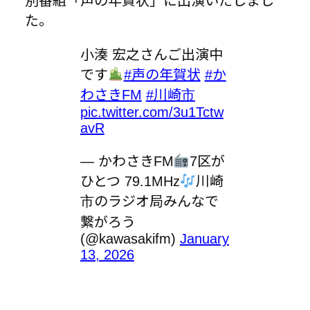
別番組「声の年賀状」に出演いたしまし
た。
小湊 宏之さんご出演中
です
#声の年賀状
#か
わさきFM
#川崎市
pic.twitter.com/3u1Tctw
avR
— かわさきFM
7区が
ひとつ 79.1MHz
川崎
市のラジオ局みんなで
繋がろう
(@kawasakifm)
January
13, 2026