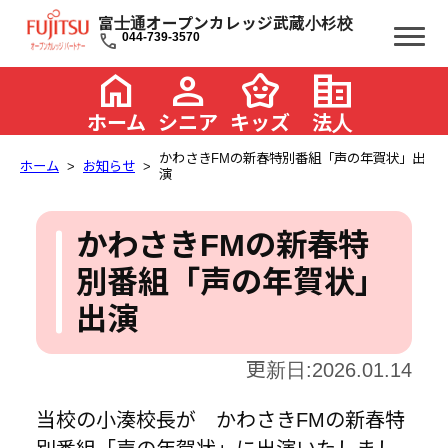
富士通オープンカレッジ武蔵小杉校
call
044-739-3570
home
person
family_star
corporate_fare
ホーム
シニア
キッズ
法人
かわさきFMの新春特別番組「声の年賀状」出
ホーム
お知らせ
演
かわさきFMの新春特
別番組「声の年賀状」
出演
更新日:2026.01.14
当校の小湊校長が かわさきFMの新春特