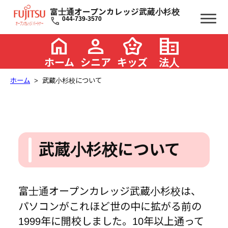
富士通オープンカレッジ武蔵小杉校
call
044-739-3570
home
person
family_star
corporate_fare
ホーム
シニア
キッズ
法人
ホーム
武蔵小杉校について
武蔵小杉校について
富士通オープンカレッジ武蔵小杉校は、
パソコンがこれほど世の中に拡がる前の
1999年に開校しました。10年以上通って