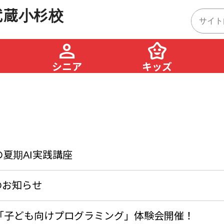
武蔵小杉校
person
family_star
シニア
キッズ
の夏期AI実践講座
のお知らせ
秋「子ども向けプログラミング」体験会開催！