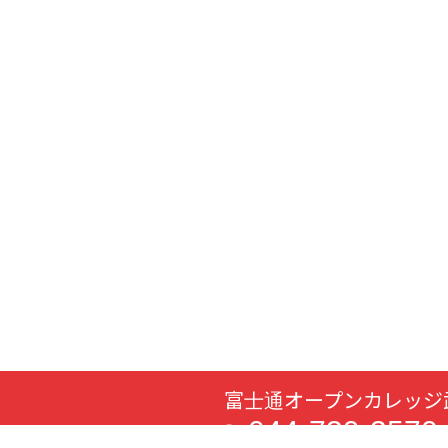
富士通オープンカレッジ
044-739-3570
T