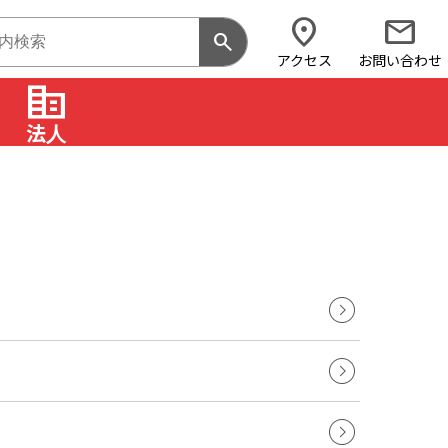
location_on
mail
search
アクセス
お問い合わせ
corporate_fare
法人
expand_circle_right
expand_circle_right
expand_circle_right