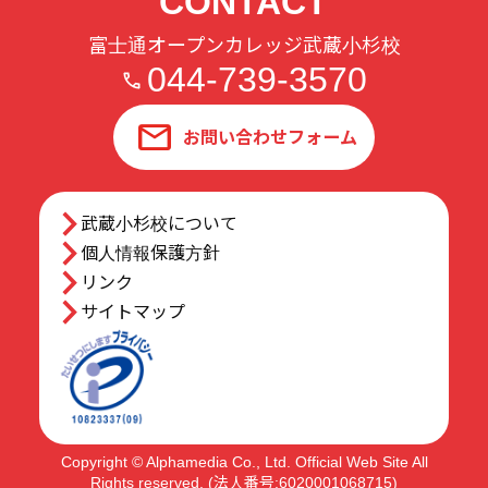
CONTACT
富士通オープンカレッジ武蔵小杉校
044-739-3570
mail
お問い合わせフォーム
arrow_forward_ios
武蔵小杉校について
arrow_forward_ios
個人情報保護方針
arrow_forward_ios
リンク
arrow_forward_ios
サイトマップ
Copyright © Alphamedia Co., Ltd. Official Web Site All
Rights reserved. (法人番号:6020001068715)