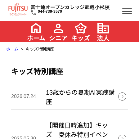
富士通オープンカレッジ武蔵小杉校
call
044-739-3570
home
person
family_star
corporate_fare
ホーム
シニア
キッズ
法人
ホーム
キッズ特別講座
キッズ特別講座
13歳からの夏期AI実践講

         
2026.07.24
座
【開催日時追加】キッ
ズ 夏休み特別イベン

         
2025.05.30