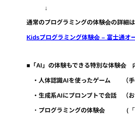
↓
通常のプログラミング
の体験会の詳細は
Kids
プログラミング体験会
–
富士通オ
■「AI」の体験もできる特別な体験会
・人体認識
AI
を使ったゲーム （手
・生成系
AI
にプロンプトで会話 （お
・
プログラミングの体験会 （「ス