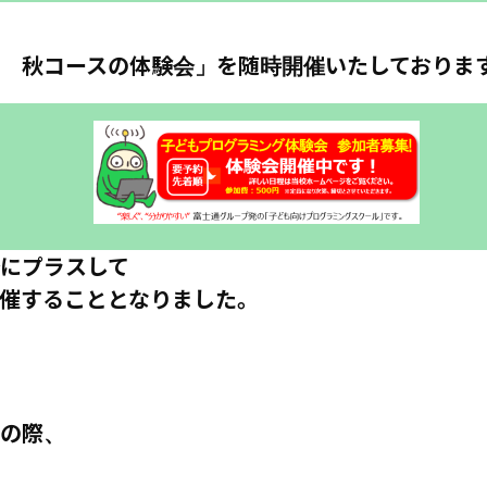
 秋コースの体験会」を
随時
開催いたし
ており
ま
にプラスして
開催することとなりました。
の際、