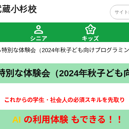
武蔵小杉校
person
family_star
シニア
キッズ
る特別な体験会（2024年秋子ども向けプログラミ
特別な体験会（2024年秋子ど
これからの学生・社会人の必須スキルを先取り
AI
の利用体験 もできる！！