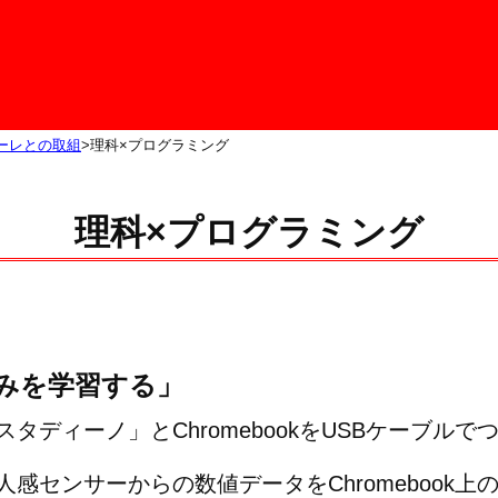
ーレとの取組
理科×プログラミング
理科×プログラミング
みを学習する」
ディーノ」とChromebookをUSBケーブルで
感センサーからの数値データをChromebook