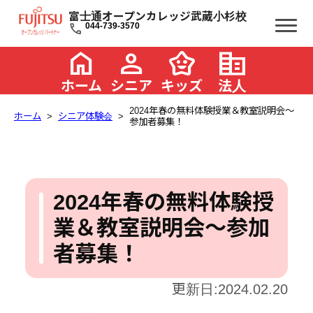
富士通オープンカレッジ武蔵小杉校
call
044-739-3570
home
person
family_star
corporate_fare
ホーム
シニア
キッズ
法人
2024年春の無料体験授業＆教室説明会～
ホーム
シニア体験会
参加者募集！
2024年春の無料体験授
業＆教室説明会～参加
者募集！
更新日:2024.02.20