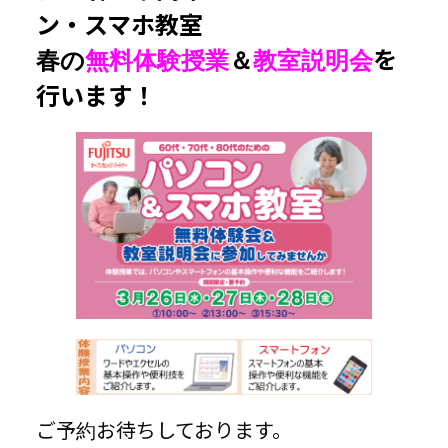
ン・スマホ教室
春の
無料体験授業
＆
教室説明会
を
行います！
ご予約お待ちしております。