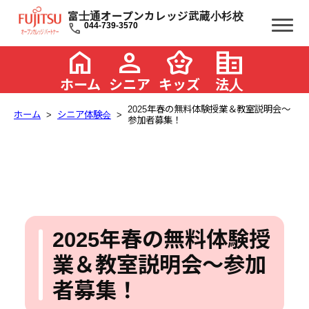
富士通オープンカレッジ武蔵小杉校
call
044-739-3570
home
person
family_star
corporate_fare
ホーム
シニア
キッズ
法人
2025年春の無料体験授業＆教室説明会～
ホーム
シニア体験会
参加者募集！
2025年春の無料体験授
業＆教室説明会～参加
者募集！