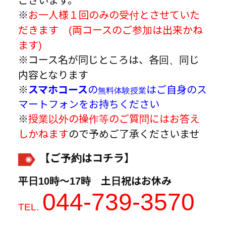
ございます。
※
お一人様１回のみの受付とさせていた
だきます (両コースのご参加は出来かね
ます)
※コース名が同じところは、各回、同じ
内容となります
※
スマホコース
の
はご自身のス
無料体験授業
マートフォンをお持ちください
※
授業以外の操作等のご質問にはお答え
しかねます
ので予めご了承くださいませ
【ご予約はコチラ】
平日10時～17時 土日祝はお休み
044-739-3570
.
TEL