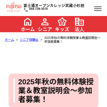
富士通オープンカレッジ武蔵小杉校
call
044-739-3570
home
person
family_star
corporate_fare
ホーム
シニア
キッズ
法人
2025年秋の無料体験授業＆教室説明会～
ホーム
シニア体験会
参加者募集！
2025年秋の無料体験授
業＆教室説明会～参加
者募集！