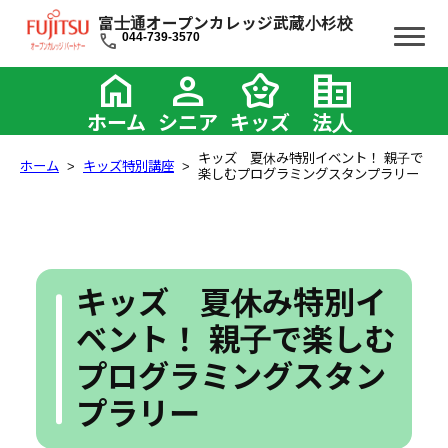
富士通オープンカレッジ武蔵小杉校
call
044-739-3570
home
person
family_star
corporate_fare
ホーム
シニア
キッズ
法人
キッズ 夏休み特別イベント！ 親子で
ホーム
キッズ特別講座
楽しむプログラミングスタンプラリー
キッズ 夏休み特別イ
ベント！ 親子で楽しむ
プログラミングスタン
プラリー