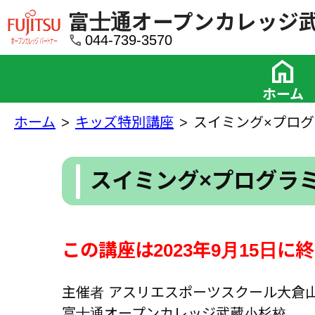
富士通オープンカレッジ
call
044-739-3570
home
ホーム
ホーム
キッズ特別講座
スイミング×プログ
スイミング×プログラミ
この講座は2023年9月15日に
主催者 アスリエスポーツスクール大倉
富士通オープンカレッジ武蔵小杉校