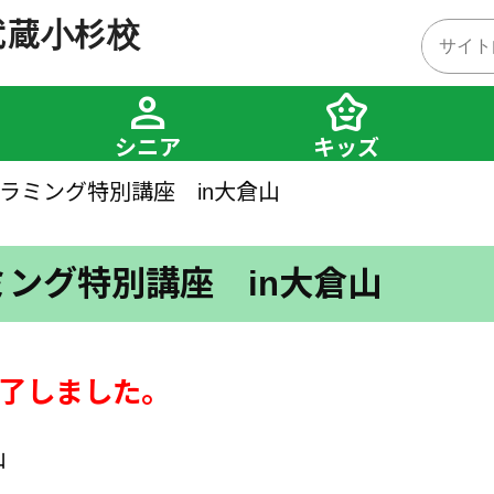
武蔵小杉校
person
family_star
シニア
キッズ
ラミング特別講座 in大倉山
ング特別講座 in大倉山
終了しました。
山