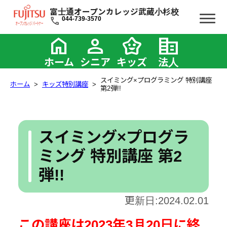
富士通オープンカレッジ武蔵小杉校
call
044-739-3570
home
person
family_star
corporate_fare
ホーム
シニア
キッズ
法人
スイミング×プログラミング 特別講座
ホーム
キッズ特別講座
第2弾!!
スイミング×プログラ
ミング 特別講座 第2
弾!!
更新日:2024.02.01
この講座は2023年3月20日に終